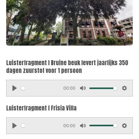
Luisterfragment I Bruine beuk levert jaarlijks 350
dagen zuurstof voor 1 persoon
00:00
P
M
S
l
u
e
Luisterfragment I Frisia Villa
a
t
t
y
e
t
00:00
i
P
M
S
n