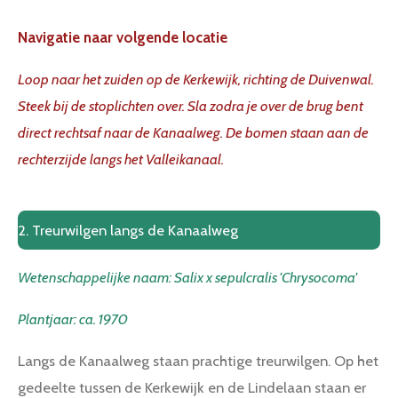
l
u
e
g
a
t
t
Navigatie naar volgende locatie
s
y
e
t
Loop naar het zuiden op de Kerkewijk, richting de Duivenwal.
i
Steek bij de stoplichten over. Sla zodra je over de brug bent
n
g
direct rechtsaf naar de Kanaalweg. De bomen staan aan de
s
rechterzijde langs het Valleikanaal.
2.
Treurwilgen langs de Kanaalweg
Wetenschappelijke naam:
Salix x sepulcralis 'Chrysocoma'
Plantjaar: ca. 1970
Langs de Kanaalweg staan prachtige treurwilgen. Op het
gedeelte tussen de Kerkewijk en de Lindelaan staan er