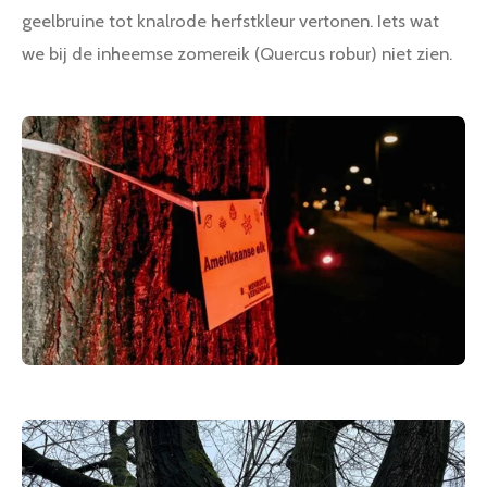
geelbruine tot knalrode herfstkleur vertonen. Iets wat
we bij de inheemse zomereik (Quercus robur) niet zien.