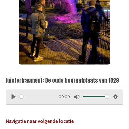
luisterfragment: De oude begraafplaats van 1829
00:00
P
M
S
l
u
e
a
t
t
Navigatie naar volgende locatie
y
e
t