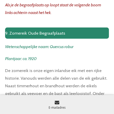
Als je de begraafplaats op loopt staat de volgende boom
i
links achterin naast het hek.
n
g
s
9. Zomereik Oude Begraafplaats
Wetenschappelijke naam: Quercus robur
Plantjaar: ca. 1920
De zomereik is onze eigen inlandse eik met een rijke
historie. Vanouds werden alle delen van de eik gebruikt.
Naast timmerhout en brandhout werden de eikels
gebruikt als veevoer en de bast als leerlooistof. Onder
gunstige omstandigheden kunnen zomereiken heel oud
E-mailadres
worden. In Nederland is dat tot wel 500 jaar oud, maar