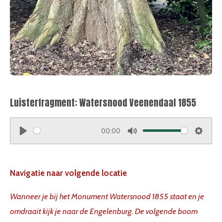
Luisterfragment: Watersnood Veenendaal 1855
00:00
P
M
S
l
u
e
a
t
t
Navigatie naar volgende locatie
y
e
t
Wanneer je bij het Monument Watersnood 1855 staat en je
i
omdraait kijk je naar de Engelenburg. De volgende boom
n