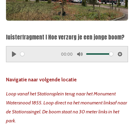
luisterfragment I Hoe verzorg je een jonge boom?
00:00
P
M
S
l
u
e
a
t
t
Navigatie naar volgende locatie
y
e
t
Loop vanaf het Stationsplein terug naar het Monument
i
Watersnood 1855. Loop direct na het monument linksaf naar
n
g
de Stationssingel. De boom staat na 30 meter links in het
s
park.