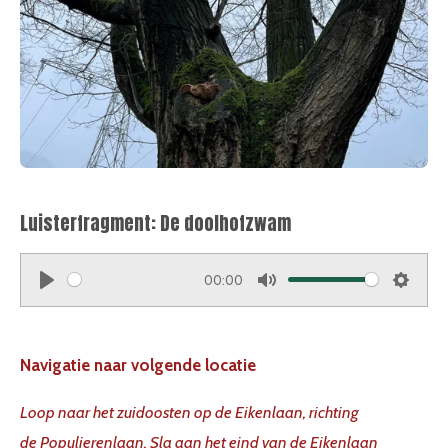
Luisterfragment: De doolhofzwam
00:00
P
M
S
l
u
e
a
t
t
Navigatie naar volgende locatie
y
e
t
Loop naar het zuidoosten op de Eikenlaan, richting
i
de Populierenlaan. Sla aan het eind van de Eikenlaan
n