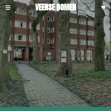
VEENSE BOMEN
Ga
direct
naar
de
hoofdinhoud